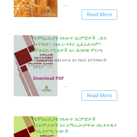
...
Read More
ዲሞክራሲያዊ የለውጥ እርምጃዎች : ሕገ-
መንግስት፣ ብሔር-ተኮር ፌደራሊዝም፣
የፖለቲካ ፓርቲዎች እና ሕዝባዊ ምርጫ
አርታኢዎች፡ አበበ አሠፋ እና ክቡር እንግዳወርቅ
2012
Download PDF
...
Read More
ዲሞክራሲያዊ የለውጥ እርምጃዎች
እንድምታዎች እና አማራጮቻቸው በኢትዮጵያ
፤ የኢኮኖሚ ጉዳዮች