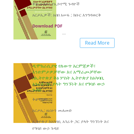
ቅጽ ሁለት፥ የኢኮኖሚ ጉዳዮች
አርታኢዎች: አበበ አሠፋ ; ክቡር እንግዳወርቅ
Download PDF
...
Read More
ዲሞክራሲያዊ የለውጥ እርምጃዎች፣
እንድምታዎቻቸው እና አማራጮቻቸው
በኢትዮጵያ ቅፅ ሦስት ኢትዮጵያ ከአካባቢ
አገራት ጋር ያላት ግንኙነት እና የዓባይ ውኃ
ጉዳይ
ቅፅ ሦስት
አርታኢ: ዘሪሁን መሐመድ
ኢትዮጵያ ከአካባቢ አገራት ጋር ያላት ግንኙነት እና
የዓባይ ውኃ ጉዳይ