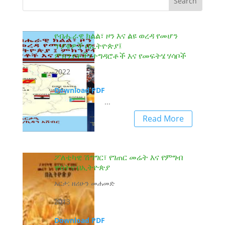
የብሔራዊ ክልል፣ ዞን እና ልዩ ወረዳ የመሆን
ጥያቄዎች በኢትዮጵያ፤
ምክንያቶች፣ተግዳሮቶች እና የመፍትሄ ሃሳቦች
2022
Download PDF
...
Read More
ፖለቲካዊ ሽግግር፣ የገጠር መሬት እና የምግብ
ዋስትና በኢትዮጵያ
አርታ: ዘሪሁን መሐመድ
2013
Download PDF